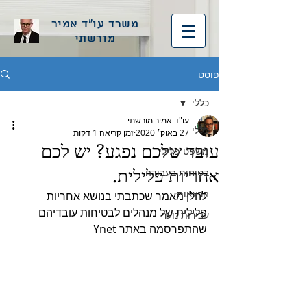
משרד עו"ד אמיר
מורשתי
פוסט
כללי
עו"ד אמיר מורשתי
כללי
27 באוק׳ 2020
זמן קריאה 1 דקות
עובד שלכם נפגע? יש לכם
משפט פלילי
אחריות פלילית.
בטיחות בעבודה
הרצאות
להלן מאמר שכתבתי בנושא אחריות 
פלילית של מנהלים לבטיחות עובדיהם 
עבירות נוער
שהתפרסמה באתר Ynet