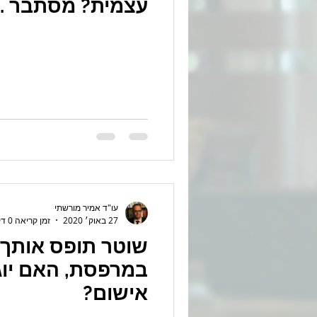
עצמית? מסתבר ..
עו"ד אמיר מורשתי
27 באוק׳ 2020
זמן קריאה 0 דקות
שוטר תופס אותך
במרפסת, האם יוג
אישום?