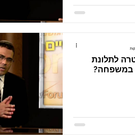
רה לתלונת
ת במשפחה?