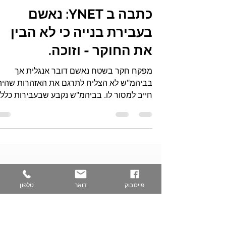
עו"ד אמיר מורשתי
זמן קריאה 1 דקות
כתבה ב YNET: נאשם
בעבירת בנייה כי לא הבין
את החוקר - וזוכה.
מפקח חקר בשטח נאשם דובר אנגלית אך
בביהמ"ש לא הצליח לתרגם את האזהרות שהיה
חייב למסור לו. בביהמ"ש נקבע שבעבירות כלל
לא בוצעו....
פייסבוק
דואר
טלפון